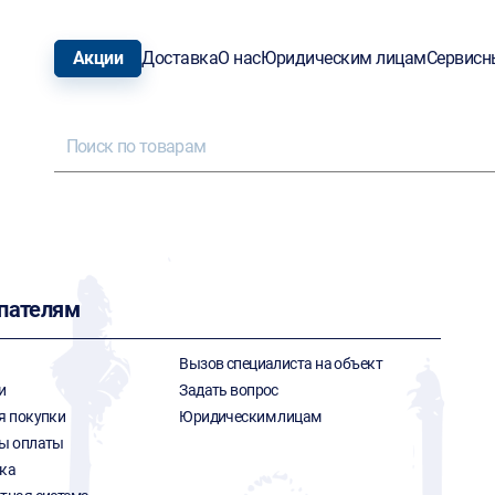
Акции
Доставка
О нас
Юридическим лицам
Сервисн
пателям
Вызов специалиста на объект
и
Задать вопрос
я покупки
Юридическим лицам
ы оплаты
ка