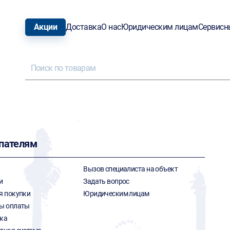
Акции
Доставка
О нас
Юридическим лицам
Сервисн
пателям
Вызов специалиста на объект
и
Задать вопрос
я покупки
Юридическим лицам
ы оплаты
ка