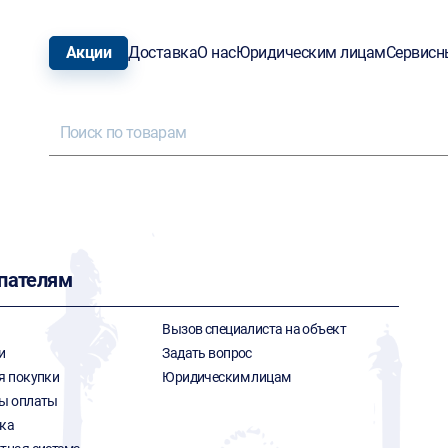
Акции
Доставка
О нас
Юридическим лицам
Сервисн
пателям
Вызов специалиста на объект
и
Задать вопрос
я покупки
Юридическим лицам
ы оплаты
ка