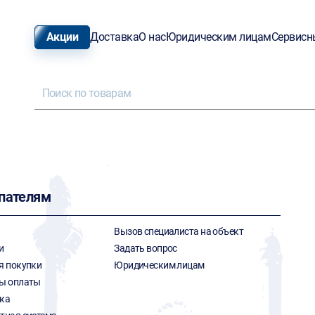
Акции
Доставка
О нас
Юридическим лицам
Сервисн
пателям
Вызов специалиста на объект
и
Задать вопрос
я покупки
Юридическим лицам
ы оплаты
ка