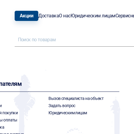
Акции
Доставка
О нас
Юридическим лицам
Сервисн
пателям
Вызов специалиста на объект
и
Задать вопрос
я покупки
Юридическим лицам
ы оплаты
ка