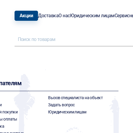
Акции
Доставка
О нас
Юридическим лицам
Сервисн
пателям
Вызов специалиста на объект
и
Задать вопрос
я покупки
Юридическим лицам
ы оплаты
ка