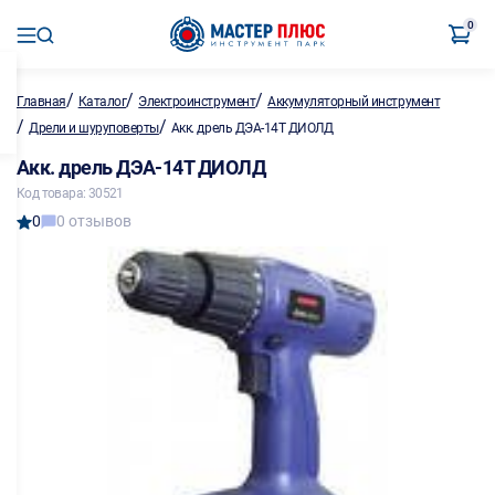
0
/
/
/
Главная
Каталог
Электроинструмент
Аккумуляторный инструмент
/
/
Дрели и шуруповерты
Акк. дрель ДЭА-14T ДИОЛД
Акк. дрель ДЭА-14T ДИОЛД
Код товара: 30521
0
0 отзывов