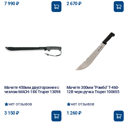
7 990 ₽
2 670 ₽
Мачете 450мм двустороннее с
Мачете 300мм "Рэмбо" T-460-
чехлом MACH-18X Truper 13098
12B черн.ручка Truper 100655
нет отзывов
нет отзывов
3 150 ₽
1 260 ₽