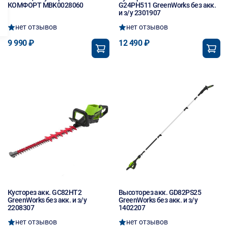
КОМФОРТ MBK0028060
G24PH511 GreenWorks без акк.
и з/у 2301907
нет отзывов
нет отзывов
9 990 ₽
12 490 ₽
Кусторез акк. GC82HT2
Высоторез акк. GD82PS25
GreenWorks без акк. и з/у
GreenWorks без акк. и з/у
2208307
1402207
нет отзывов
нет отзывов