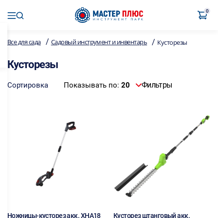
0
/
/
Все для сада
Садовый инструмент и инвентарь
Кусторезы
Кусторезы
Фильтры
Сортировка
Показывать по:
20
Ножницы-кусторез акк. XHA18
Кусторез штанговый акк.