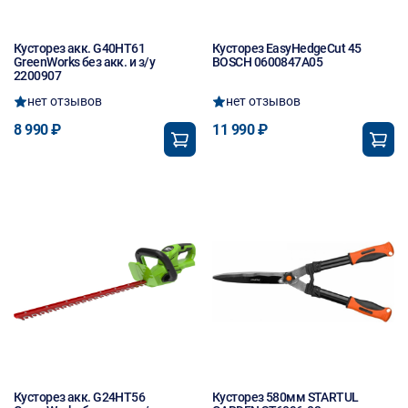
Кусторез акк. G40HT61
Кусторез EasyHedgeCut 45
GreenWorks без акк. и з/у
BOSCH 0600847A05
2200907
нет отзывов
нет отзывов
8 990 ₽
11 990 ₽
Кусторез акк. G24HT56
Кусторез 580мм STARTUL