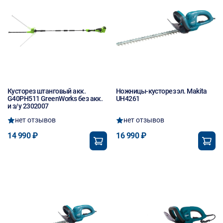
Кусторез штанговый акк.
Ножницы-кусторез эл. Makita
G40PH511 GreenWorks без акк.
UH4261
и з/у 2302007
нет отзывов
нет отзывов
14 990 ₽
16 990 ₽