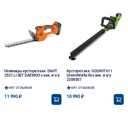
Ножницы-кусторез акк. DAHT
Кусторез акк. GD24HT611
2521 Li SET DAEWOO с акк. и з/у
GreenWorks без акк. и з/у
2208507
нет отзывов
нет отзывов
11 990 ₽
10 990 ₽