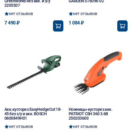
GreenWorks без акк. и з/у
GARDEN ST6096-02
2205507
нет отзывов
нет отзывов
7 490 ₽
1 084 ₽
Акк.кусторез EasyHedgeCut 18-
Ножницы-кусторез акк.
45 без з/у и акк. BOSCH
PATRIOT CSH 360 3.6В
0600849H01
250203600
нет отзывов
нет отзывов