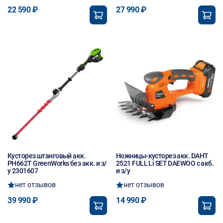
22 590 ₽
27 990 ₽
Кусторез штанговый акк.
Ножницы-кусторез акк. DAHT
PH662T GreenWorks без акк. и з/
2521 FULL Li SET DAEWOO с акб.
у 2301607
и з/у
нет отзывов
нет отзывов
39 990 ₽
14 990 ₽