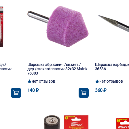
дл./
Шарошка абр.конич./цв.мет./
Шарошка карбид.ко
пластик
дер./стекло/пластик 32х32 Matrix
36586
76003
нет отзывов
нет отзывов
140 ₽
360 ₽