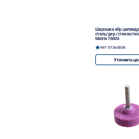
Шарошка абр.цилиндр.
сталь/дер./стекло/пл
Matrix 76006
нет отзывов
Уточнить це