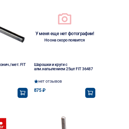
У меня еще нет фотографии!
Но она скоро появится
нич./мет. FIT
Шарошки и круги с
алм.напылением 25шт FIT 36487
нет отзывов
875 ₽