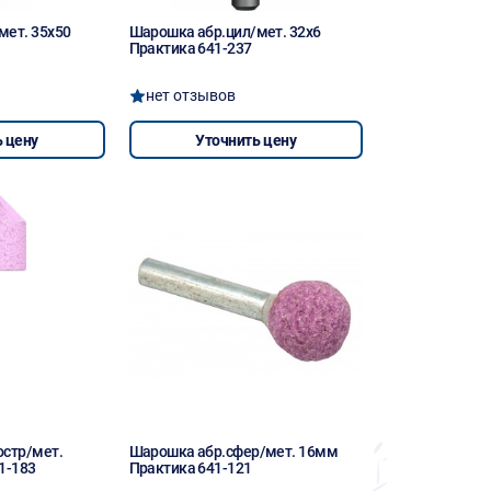
мет. 35х50
Шарошка абр.цил/мет. 32х6
Практика 641-237
нет отзывов
 цену
Уточнить цену
остр/мет.
Шарошка абр.сфер/мет. 16мм
1-183
Практика 641-121