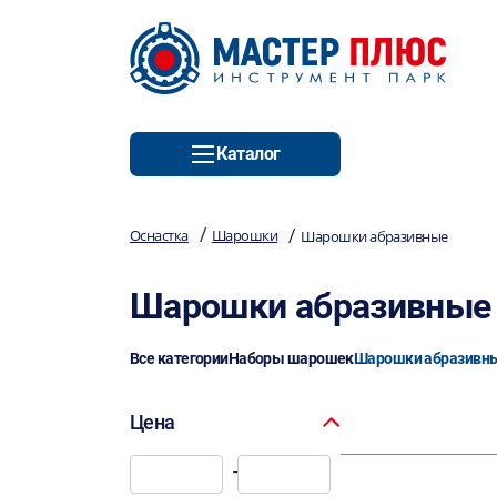
Каталог
/
/
Оснастка
Шарошки
Шарошки абразивные
Шарошки абразивные
Все категории
Наборы шарошек
Шарошки абразивн
Цена
-