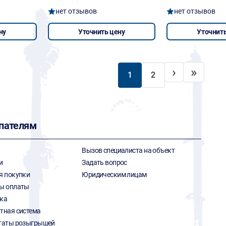
нет отзывов
нет отзывов
ну
Уточнить цену
Уточнить
›
»
1
2
пателям
Вызов специалиста на объект
и
Задать вопрос
я покупки
Юридическим лицам
ы оплаты
ка
тная система
таты розыгрышей