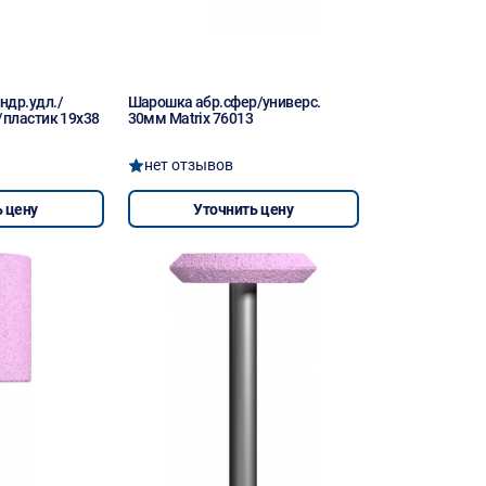
ндр.удл./
Шарошка абр.сфер/универс.
/пластик 19х38
30мм Matrix 76013
нет отзывов
 цену
Уточнить цену