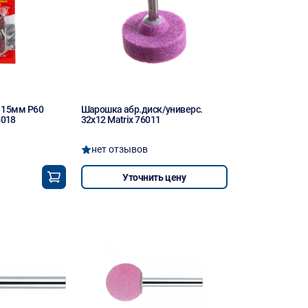
 15мм Р60
Шарошка абр.диск/универс.
018
32х12 Matrix 76011
нет отзывов
Уточнить цену