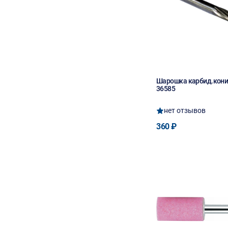
Шарошка карбид.конич
36585
нет отзывов
360 ₽