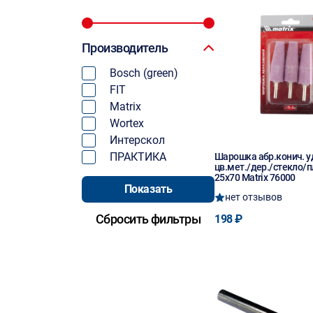
Производитель
Bosch (green)
FIT
Matrix
Wortex
Интерскол
ПРАКТИКА
Шарошка абр.конич. у
цв.мет./дер./стекло/
25х70 Matrix 76000
нет отзывов
198 ₽