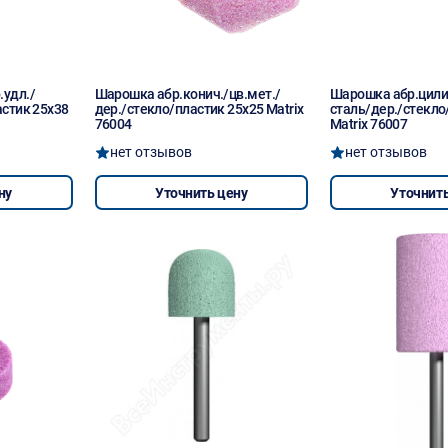
удл./
Шарошка абр.конич./цв.мет./
Шарошка абр.цили
астик 25х38
дер./стекло/пластик 25х25 Matrix
сталь/дер./стекло
76004
Matrix 76007
нет отзывов
нет отзывов
ну
Уточнить цену
Уточнить