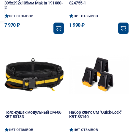
395х292х105мм Makita 191X80-
824755-1
2
нет отзывов
нет отзывов
7 970 ₽
1 990 ₽
Пояс-кушак модульный СМ-06
Набор клипс СМ "Quick-Lock"
КВТ 83133
КВТ 83140
нет отзывов
нет отзывов