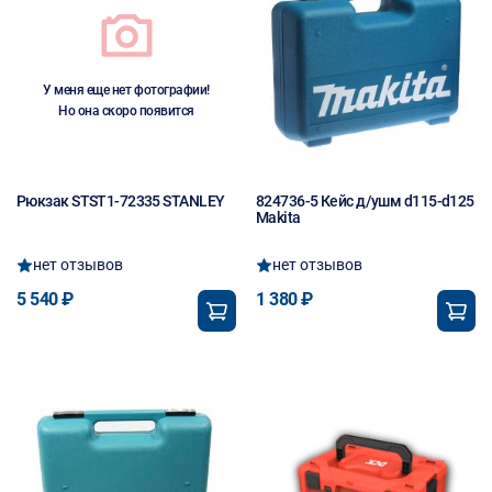
У меня еще нет фотографии!
Но она скоро появится
Рюкзак STST1-72335 STANLEY
824736-5 Кейс д/ушм d115-d125
Makita
нет отзывов
нет отзывов
5 540 ₽
1 380 ₽