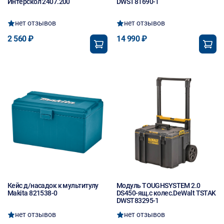
Интерскол 2407.200
DWST81690-1
нет отзывов
нет отзывов
2 560 ₽
14 990 ₽
Кейс д/насадок к мультитулу
Модуль TOUGHSYSTEM 2.0
Makita 821538-0
DS450-ящ.с колес.DeWalt TSTAK
DWST83295-1
нет отзывов
нет отзывов