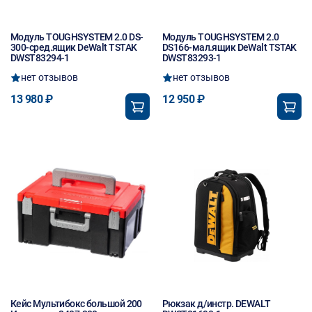
Модуль TOUGHSYSTEM 2.0 DS-
Модуль TOUGHSYSTEM 2.0
300-сред.ящик DeWalt TSTAK
DS166-мал.ящик DeWalt TSTAK
DWST83294-1
DWST83293-1
нет отзывов
нет отзывов
13 980 ₽
12 950 ₽
Кейс Мультибокс большой 200
Рюкзак д/инстр. DEWALT