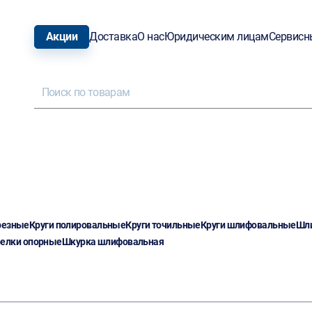
Акции
Доставка
О нас
Юридическим лицам
Сервисн
резные
Круги полировальные
Круги точильные
Круги шлифовальные
Шли
релки опорные
Шкурка шлифовальная