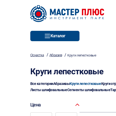
Каталог
/
/
Оснастка
Абразив
Круги лепестковые
Круги лепестковые
Все категории
Абразивы
Круги лепестковые
Круги от
Листы шлифовальные
Сегменты шлифовальные
Та
Цена