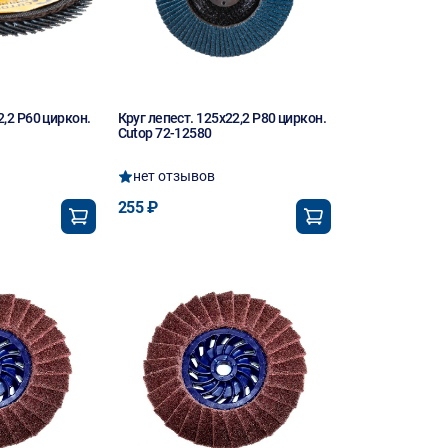
2,2 Р60 циркон.
Круг лепест. 125х22,2 Р80 циркон.
Cutop 72-12580
нет отзывов
255 ₽