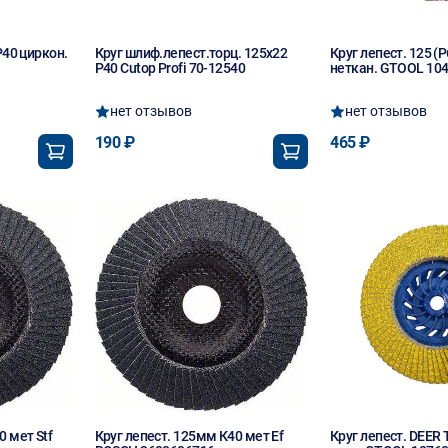
Р40 циркон.
Круг шлиф.лепест.торц. 125х22
Круг лепест. 125 (P
P40 Cutop Profi 70-12540
неткан. GTOOL 10
нет отзывов
нет отзывов
190 ₽
465 ₽
0 мет Stf
Круг лепест. 125мм К40 мет Ef
Круг лепест. DEER