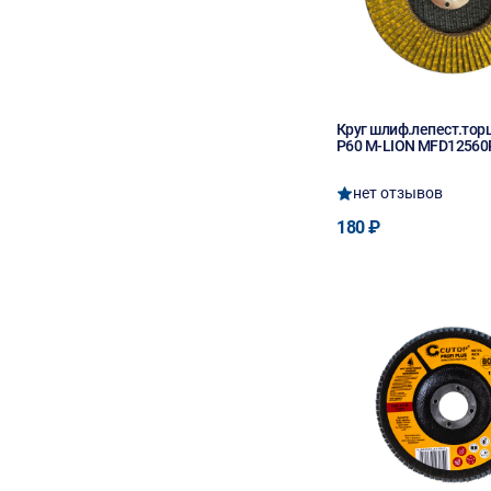
Круг шлиф.лепест.торц
P60 M-LION MFD12560
нет отзывов
180 ₽