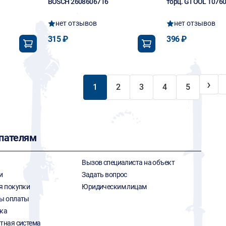
BOSCH 2608606716
торц. GTOOL 1076
нет отзывов
нет отзывов
315 ₽
396 ₽
›
1
2
3
4
5
пателям
Вызов специалиста на объект
и
Задать вопрос
я покупки
Юридическим лицам
ы оплаты
ка
тная система