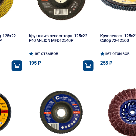
. 125х22
Круг шлиф.лепест.торц. 125х22
Круг лепест. 125х2
P
P40 M-LION MFD12540P
Cutop 72-12560
нет отзывов
нет отзывов
195 ₽
255 ₽