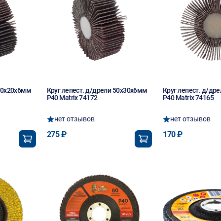
 40х20х6мм
Круг лепест. д/дрели 50х30х6мм
Круг лепест. д/др
P40 Matrix 74172
P40 Matrix 74165
нет отзывов
нет отзывов
275 ₽
170 ₽