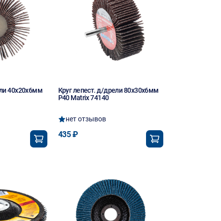
ели 40х20х6мм
Круг лепест. д/дрели 80х30х6мм
P40 Matrix 74140
нет отзывов
435 ₽