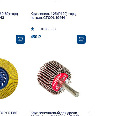
60-80) торц.
Круг лепест. 125 (P120) торц.
443
неткан. GTOOL 10444
нет отзывов
450 ₽
 TOP CR P80
Круг лепестковый для дрели,