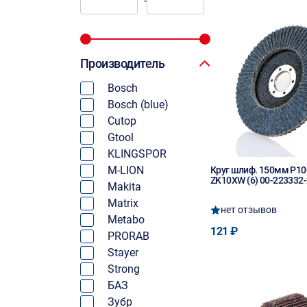
-
Производитель
Bosch
Bosch (blue)
Cutop
Gtool
KLINGSPOR
M-LION
Круг шлиф. 150мм P10
ZK10XW (6) 00-223332
Makita
Matrix
нет отзывов
Metabo
121 ₽
PRORAB
Stayer
Strong
БАЗ
Зубр