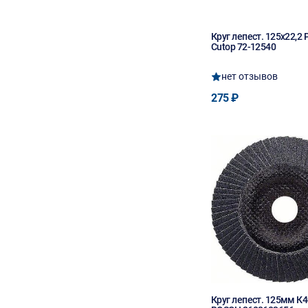
Круг лепест. 125х22,2 
Cutop 72-12540
нет отзывов
275 ₽
Круг лепест. 125мм К4