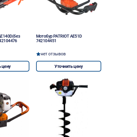
AE140D(без
Мотобур PATRIOT AE51D
742104476
742104451
нет отзывов
 цену
Уточнить цену