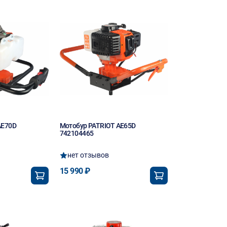
AE70D
Мотобур PATRIOT AE65D
742104465
нет отзывов
15 990 ₽