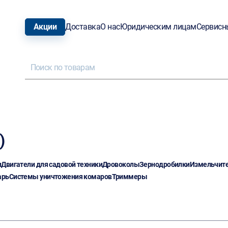
Акции
Доставка
О нас
Юридическим лицам
Сервисн
)
и
Двигатели для садовой техники
Дровоколы
Зернодробилки
Измельчит
арь
Системы уничтожения комаров
Триммеры