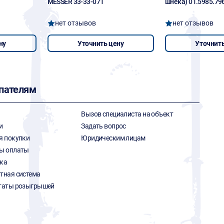
MESSER 33-33-071
шнека) 01.5985.79
нет отзывов
нет отзывов
ну
Уточнить цену
Уточнить
пателям
Вызов специалиста на объект
и
Задать вопрос
я покупки
Юридическим лицам
ы оплаты
ка
тная система
таты розыгрышей