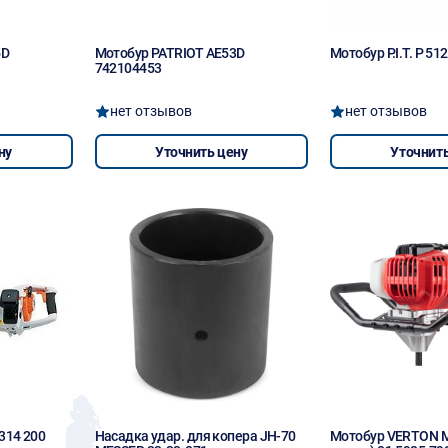
5D
Мотобур PATRIOT AE53D
Мотобур P.I.T. Р 51
742104453
нет отзывов
нет отзывов
ну
Уточнить цену
Уточнить
314 200
Насадка удар. для копера JH-70
Мотобур VERTON M