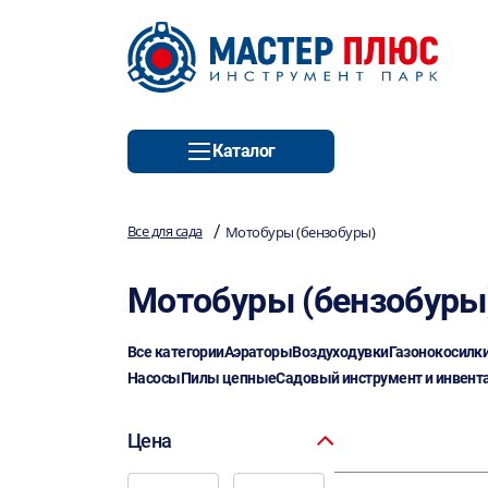
Каталог
/
Все для сада
Мотобуры (бензобуры)
Мотобуры (бензобуры
Все категории
Аэраторы
Воздуходувки
Газонокосилк
Насосы
Пилы цепные
Садовый инструмент и инвент
Цена