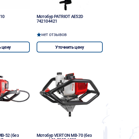
210
Мотобур PATRIOT AE52D
742104421
нет отзывов
 цену
Уточнить цену
B-52 (без
Мотобур VERTON MB-70 (без