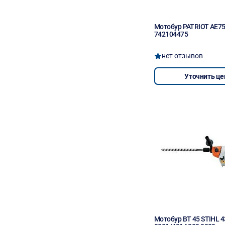
Мотобур PATRIOT AE7
742104475
нет отзывов
Уточнить це
Мотобур BT 45 STIHL 4