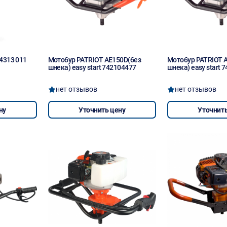
4313 011
Мотобур PATRIOT AE150D(без
Мотобур PATRIOT 
шнека) easy start 742104477
шнека) easy start 
нет отзывов
нет отзывов
ну
Уточнить цену
Уточнить