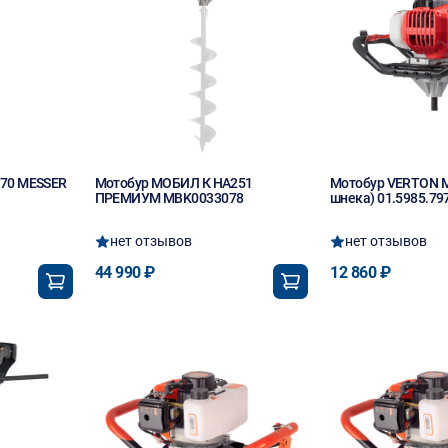
-70 MESSER
Мотобур МОБИЛ К HA251
Мотобур VERTON M
ПРЕМИУМ MBK0033078
шнека) 01.5985.79
нет отзывов
нет отзывов
44 990 ₽
12 860 ₽