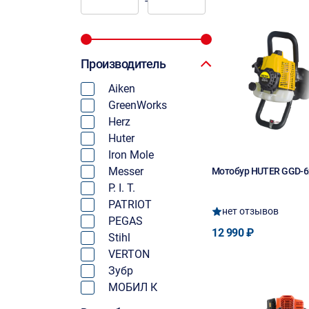
-
Производитель
Aiken
GreenWorks
Herz
Huter
Iron Mole
Messer
Мотобур HUTER GGD-6
P. I. T.
PATRIOT
нет отзывов
PEGAS
12 990 ₽
Stihl
VERTON
Зубр
МОБИЛ К