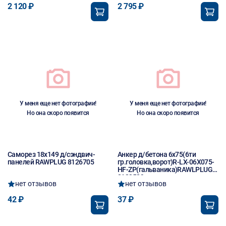
2 120 ₽
2 795 ₽
У меня еще нет фотографии!
У меня еще нет фотографии!
Но она скоро появится
Но она скоро появится
Саморез 18х149 д/сэндвич-
Анкер д/бетона 6х75(6ти
панелей RAWPLUG 8126705
гр.головка,ворот)R-LX-06X075-
HF-ZP(гальваника)RAWLPLUG
8123589
нет отзывов
нет отзывов
42 ₽
37 ₽