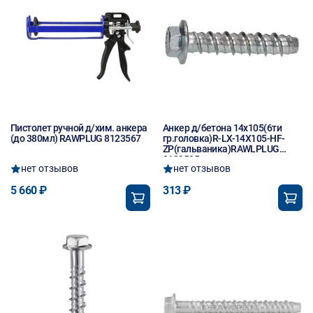
Пистолет ручной д/хим. анкера
Анкер д/бетона 14х105(6ти
(до 380мл) RAWPLUG 8123567
гр.головка)R-LX-14X105-HF-
ZP(гальваника)RAWLPLUG
8123595
нет отзывов
нет отзывов
5 660 ₽
313 ₽