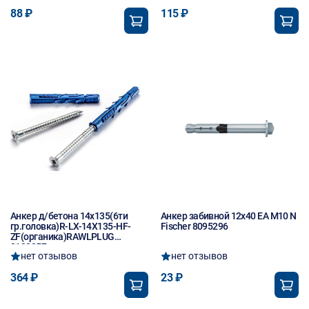
88 ₽
115 ₽
Анкер д/бетона 14х135(6ти
Анкер забивной 12х40 EA M10 N
гр.головка)R-LX-14X135-HF-
Fischer 8095296
ZF(органика)RAWLPLUG
8130057
нет отзывов
нет отзывов
364 ₽
23 ₽