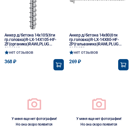
Анкер д/бетона 14х105(6ти
Анкер д/бетона 14х80(6ти
гр.головка)R-LX-14X105-HF-
гр.головка)R-LX-14X80-HF-
ZF(органика)RAWLPLUG
ZP(гальваника)RAWLPLUG
8111269
8130052
нет отзывов
нет отзывов
368 ₽
269 ₽
У меня еще нет фотографии!
У меня еще нет фотографии!
Но она скоро появится
Но она скоро появится