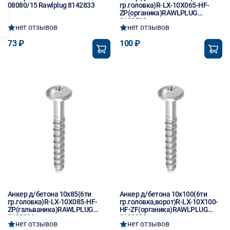
08080/15 Rawlplug 8142833
гр.головка)R-LX-10X065-HF-
ZP(органика)RAWLPLUG
8123592
нет отзывов
нет отзывов
73 ₽
100 ₽
Анкер д/бетона 10х85(6ти
Анкер д/бетона 10х100(6ти
гр.головка)R-LX-10X085-HF-
гр.головка,ворот)R-LX-10X100-
ZP(гальваника)RAWLPLUG
HF-ZF(органика)RAWLPLUG
8130036
8130039
нет отзывов
нет отзывов