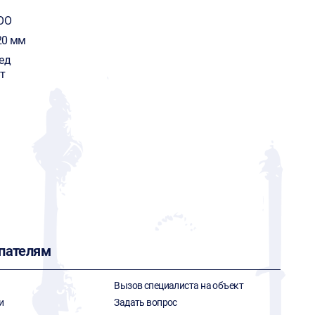
OO
20 мм
ед
т
пателям
Вызов специалиста на объект
и
Задать вопрос