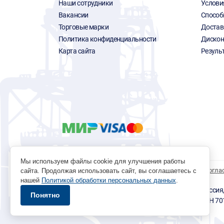
Наши сотрудники
Услови
Вакансии
Способ
Торговые марки
Достав
Политика конфиденциальности
Дискон
Карта сайта
Резуль
Мы используем файлы cookie для улучшения работы
Политика обработки персональных данных
Согла
сайта. Продолжая использовать сайт, вы соглашаетесь с
нашей
Политикой обработки персональных данных
.
© 1996 - 2026 инструмент парк «Мастер Плюс» Россия, г.
Понятно
okp@masterplus.tomsk.ru ИП Брусницын Д.Н. ИНН 7