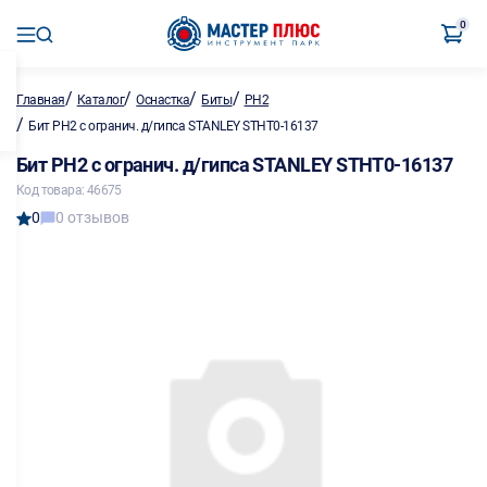
0
/
/
/
/
Главная
Каталог
Оснастка
Биты
PH2
/
Бит PH2 с огранич. д/гипса STANLEY STHT0-16137
Бит PH2 с огранич. д/гипса STANLEY STHT0-16137
Код товара: 46675
0
0 отзывов