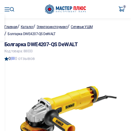
0
/
/
/
Главная
Каталог
Электроинструмент
Сетевые УШМ
/
Болгарка DWE4207-QS DeWALT
Болгарка DWE4207-QS DeWALT
Код товара: 88033
0
0 отзывов