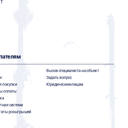
ИТ
пателям
Вызов специалиста на объект
и
Задать вопрос
я покупки
Юридическим лицам
ы оплаты
ка
тная система
таты розыгрышей