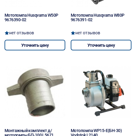
Мотопомпа Husqvarna W50P
Мотопомпа Husqvarna W80P
9676390-02
9676391-02
нет отзывов
нет отзывов
Уточнить цену
Уточнить цену
Монтажный комплект д/
Мотопомпа WP15-E(БН-30)
мотопомпы БП-100 L5671
Vodotok L2140