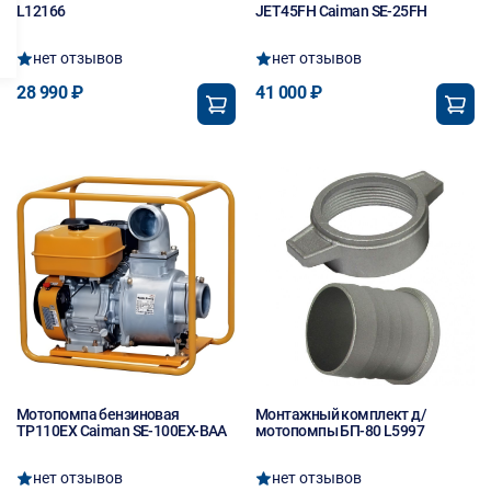
L12166
JET45FH Caiman SE-25FH
нет отзывов
нет отзывов
28 990 ₽
41 000 ₽
Мотопомпа бензиновая
Монтажный комплект д/
TP110EX Caiman SE-100EX-BAA
мотопомпы БП-80 L5997
нет отзывов
нет отзывов