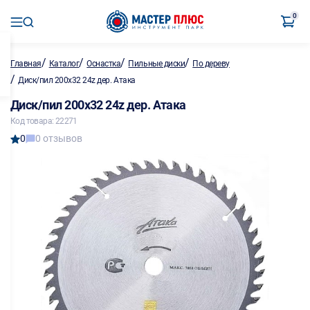
0
/
/
/
/
Главная
Каталог
Оснастка
Пильные диски
По дереву
/
Диск/пил 200х32 24z дер. Атака
Диск/пил 200х32 24z дер. Атака
Код товара: 22271
0
0 отзывов