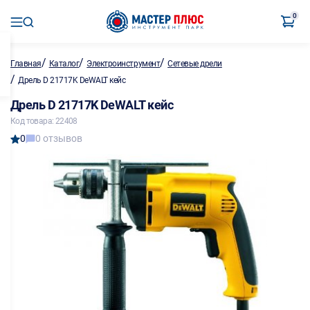
0
/
/
/
Главная
Каталог
Электроинструмент
Сетевые дрели
/
Дрель D 21717K DeWALT кейс
Дрель D 21717K DeWALT кейс
Код товара: 22408
0
0 отзывов