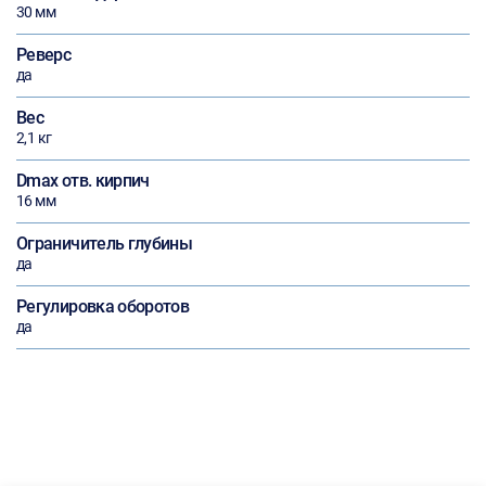
30 мм
Реверс
да
Вес
2,1 кг
Dmax отв. кирпич
16 мм
Ограничитель глубины
да
Регулировка оборотов
да