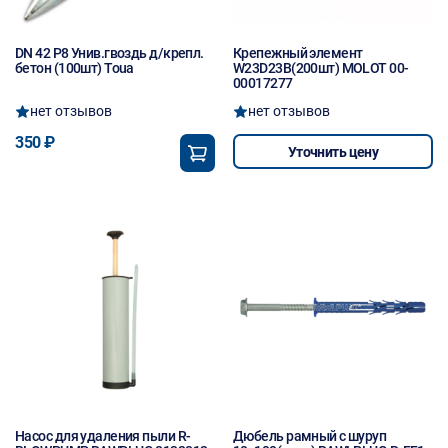
DN 42 Р8 Унив.гвоздь д/крепл.
Крепежный элемент
бетон (100шт) Toua
W23D23B(200шт) MOLOT 00-
00017277
нет отзывов
нет отзывов
350 ₽
Уточнить цену
Насос для удаления пыли R-
Дюбель рамный с шуруп