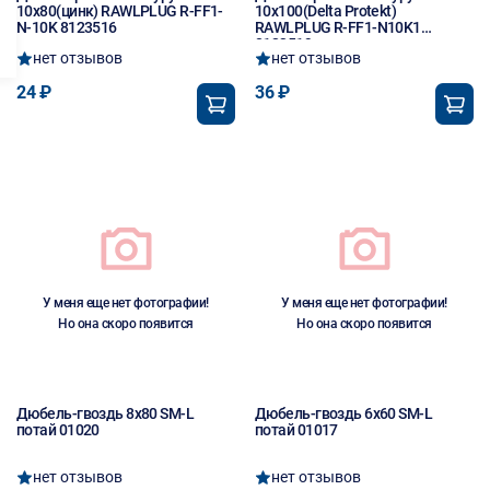
10х80(цинк) RAWLPLUG R-FF1-
10х100(Delta Protekt)
N-10K 8123516
RAWLPLUG R-FF1-N10K1
8123519
нет отзывов
нет отзывов
24 ₽
36 ₽
У меня еще нет фотографии!
У меня еще нет фотографии!
Но она скоро появится
Но она скоро появится
Дюбель-гвоздь 8х80 SM-L
Дюбель-гвоздь 6х60 SM-L
потай 01020
потай 01017
нет отзывов
нет отзывов