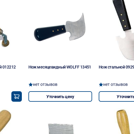
й 012212
Нож месяцевидный WOLFF 13451
Нож стальной 092
нет отзывов
нет отзывов
Уточнить цену
Уточнить