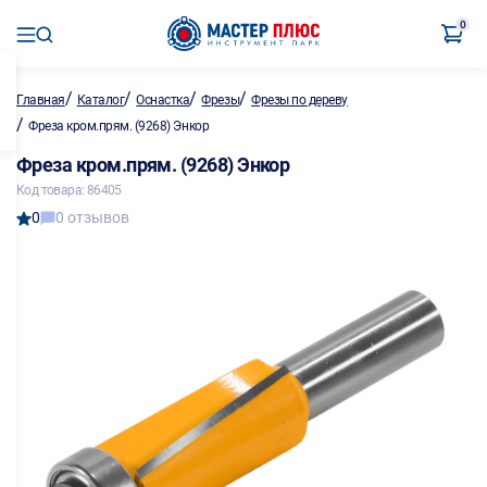
0
/
/
/
/
Главная
Каталог
Оснастка
Фрезы
Фрезы по дереву
/
Фреза кром.прям. (9268) Энкор
Фреза кром.прям. (9268) Энкор
Код товара: 86405
0
0 отзывов