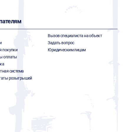
пателям
Вызов специалиста на объект
и
Задать вопрос
я покупки
Юридическим лицам
ы оплаты
ка
тная система
таты розыгрышей