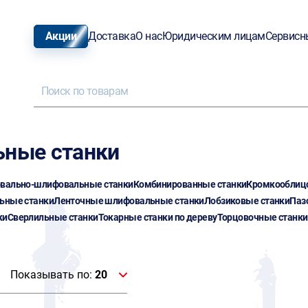
Акции
Доставка
О нас
Юридическим лицам
Сервисн
ьные станки
вально-шлифовальные станки
Комбинированные станки
Кромкооблиц
ьные станки
Ленточные шлифовальные станки
Лобзиковые станки
Паз
ки
Сверлильные станки
Токарные станки по дереву
Торцовочные станки
Показывать по:
20