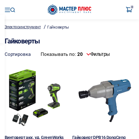
0
/
Электроинструмент
Гайковерты
Гайковерты
Фильтры
Сортировка
Показывать по:
20
Винтоверт акк. уд. GreenWorks
Гайковерт DPB16 DongCeng