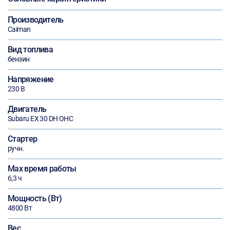
Производитель
Caiman
Вид топлива
бензин
Напряжение
230 В
Двигатель
Subaru EX 30 DH OHC
Стартер
ручн.
Max время работы
6,3 ч
Мощность (Вт)
4800 Вт
Вес