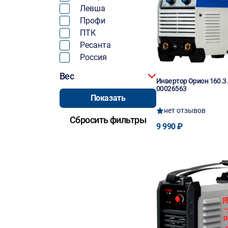
Левша
Профи
ПТК
Ресанта
Россия
Вес
Инвертор Орион 160.3 
00026563
нет отзывов
9 990 ₽