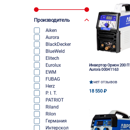
Производитель
Aiken
Aurora
BlackDecker
BlueWeld
Elitech
Eurolux
Инвертор Орион 200 
Aurora 00041163
EWM
FUBAG
нет отзывов
Herz
18 550 ₽
P. I. T.
PATRIOT
Riland
Rilon
Германия
Интерскол