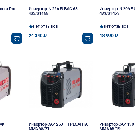
rora-Pro
Инвертор IN 226 FUBAG 68
Инвертор IN 206 F
435/31466
433/31465
нет отзывов
нет отзывов
24 340 ₽
18 990 ₽
ОФ
Инвертор САИ 250 ПН РЕСАНТА
Инвертор САИ 190
MMA 65/21
MMA 65/19