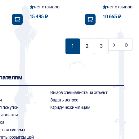
нет отзывов
нет отзывов
15 495 ₽
10 665 ₽
›
»
1
2
3
пателям
Вызов специалиста на объект
и
Задать вопрос
я покупки
Юридическим лицам
ы оплаты
ка
тная система
таты розыгрышей