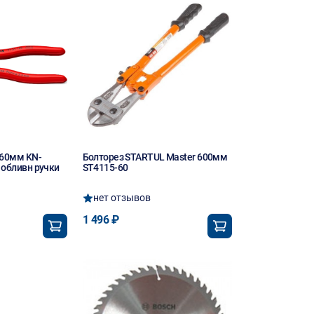
160мм KN-
Болторез STARTUL Master 600мм
 обливн ручки
ST4115-60
нет отзывов
1 496 ₽