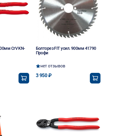
00мм CrV KN-
Болторез FIT усил. 900мм 41790
Профи
нет отзывов
3 950 ₽