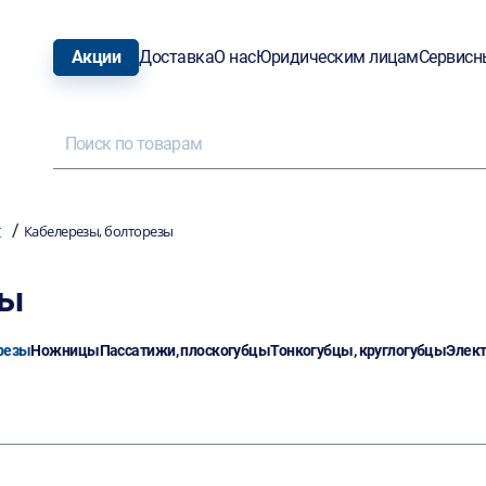
Акции
Доставка
О нас
Юридическим лицам
Сервисн
/
т
Кабелерезы, болторезы
зы
резы
Ножницы
Пассатижи, плоскогубцы
Тонкогубцы, круглогубцы
Элект