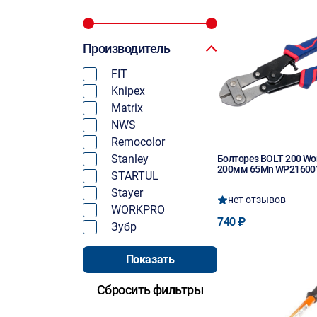
Производитель
FIT
Knipex
Matrix
NWS
Remocolor
Stanley
Болторез BOLT 200 Wo
200мм 65Mn WP21600
STARTUL
Stayer
нет отзывов
WORKPRO
740 ₽
Зубр