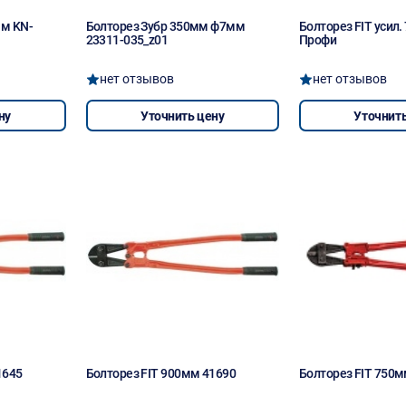
мм KN-
Болторез Зубр 350мм ф7мм
Болторез FIT усил
23311-035_z01
Профи
нет отзывов
нет отзывов
ну
Уточнить цену
Уточнить
1645
Болторез FIT 900мм 41690
Болторез FIT 750м