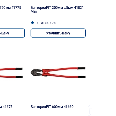
. 750мм 41775
Болторез FIT 200мм ф5мм 41821
Mini
нет отзывов
 цену
Уточнить цену
м 41675
Болторез FIT 600мм 41660