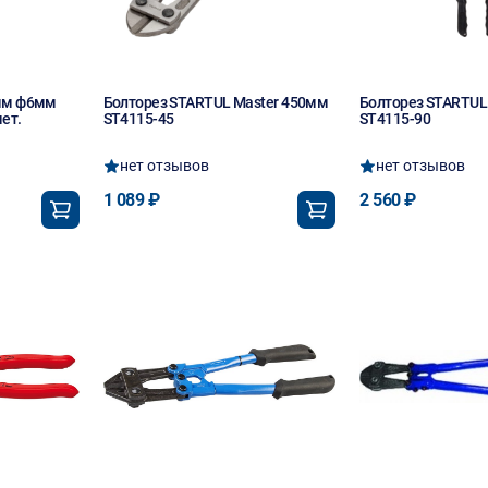
0мм ф6мм
Болторез STARTUL Master 450мм
Болторез STARTUL
ет.
ST4115-45
ST4115-90
нет отзывов
нет отзывов
1 089 ₽
2 560 ₽