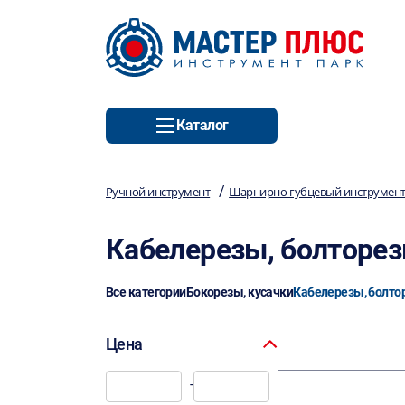
Каталог
/
Ручной инструмент
Шарнирно-губцевый инструмен
Кабелерезы, болторе
Все категории
Бокорезы, кусачки
Кабелерезы, болто
Цена
-