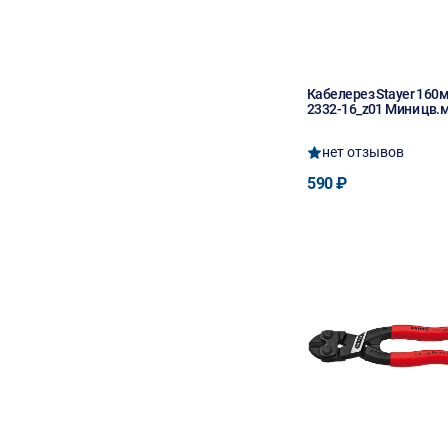
Кабелерез Stayer 16
2332-16_z01 Мини цв.м
нет отзывов
590 ₽