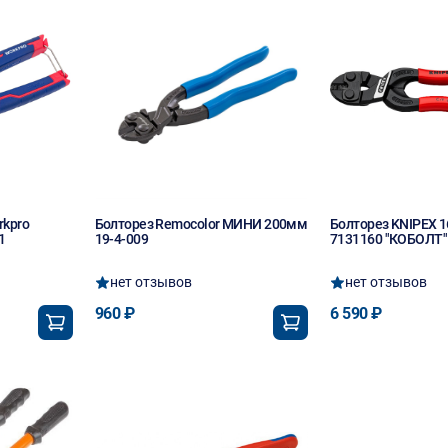
rkpro
Болторез Remocolor МИНИ 200мм
Болторез KNIPEX 
1
19-4-009
7131160 "КОБОЛТ"
нет отзывов
нет отзывов
960 ₽
6 590 ₽