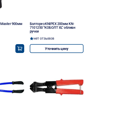
 Master 900мм
Болторез KNIPEX 200мм KN-
7101250 "КОБОЛТ XL" обливн
ручки
нет отзывов
Уточнить цену