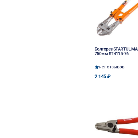
Болторез STARTUL M
750мм ST4115-76
нет отзывов
2 145 ₽