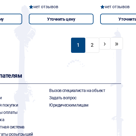
нет отзывов
нет отзывов
ну
Уточнить цену
Уточнить
›
»
1
2
пателям
Вызов специалиста на объект
и
Задать вопрос
я покупки
Юридическим лицам
ы оплаты
ка
тная система
таты розыгрышей