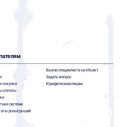
пателям
Вызов специалиста на объект
и
Задать вопрос
я покупки
Юридическим лицам
ы оплаты
ка
тная система
таты розыгрышей