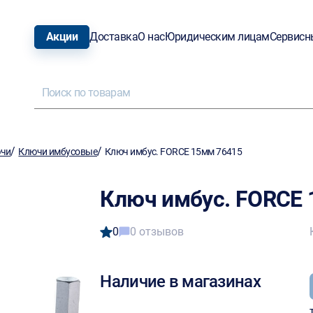
Акции
Доставка
О нас
Юридическим лицам
Сервисн
/
/
ючи
Ключи имбусовые
Ключ имбус. FORCE 15мм 76415
Ключ имбус. FORCE 
0
0 отзывов
Наличие в магазинах