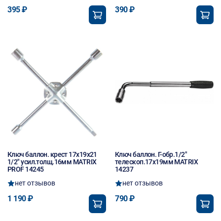
395 ₽
390 ₽
Ключ баллон. крест 17х19х21
Ключ баллон. Г-обр.1/2"
1/2" усил.толщ.16мм MATRIX
телескоп.17х19мм MATRIX
PROF 14245
14237
нет отзывов
нет отзывов
1 190 ₽
790 ₽