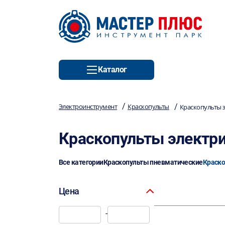
Каталог
/
/
Электроинструмент
Краскопульты
Краскопульты 
Краскопульты электр
Все категории
Краскопульты пневматические
Краско
Цена
-