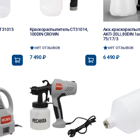
T31015
Краскораспылитель CT31014,
Акк.краскораспыл
100DIN CROWN
АКП-20Li, 80DIN 1ак
75/17/3
нет отзывов
нет отзывов
7 490 ₽
6 490 ₽