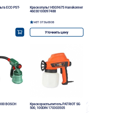
ьта ECO PST-
Краскопульт HSG9675 Hanskonner
46030100097488
нет отзывов
Уточнить цену
2000 BOSCH
Краскораспылитель PATRIOT SG
500, 100DIN 170303505