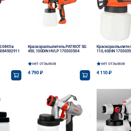
 0845 в
Краскораспылитель PATRIOT SG
Краскораспылител
S084502911
450, 100DIN HVLP 170303504
110, 60DIN 170303
нет отзывов
нет отзывов
4 790 ₽
4 110 ₽