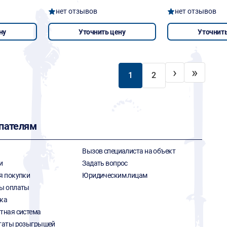
нет отзывов
нет отзывов
ну
Уточнить цену
Уточнить
›
»
1
2
пателям
Вызов специалиста на объект
и
Задать вопрос
я покупки
Юридическим лицам
ы оплаты
ка
тная система
таты розыгрышей