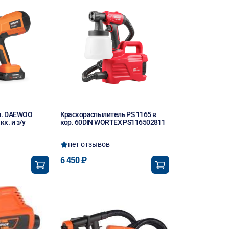
м. DAEWOO
Краскораспылитель PS 1165 в
кк. и з/у
кор. 60DIN WORTEX PS116502811
нет отзывов
6 450 ₽