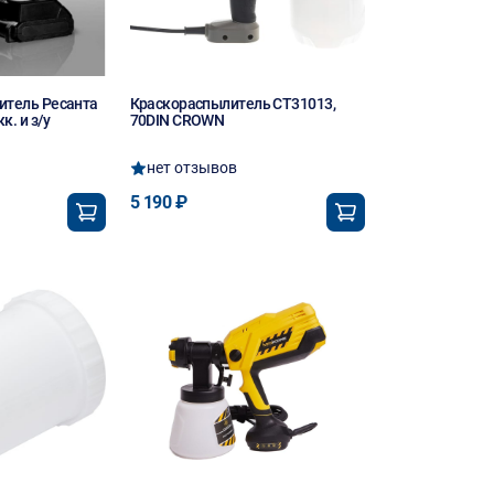
итель Ресанта
Краскораспылитель CT31013,
к. и з/у
70DIN CROWN
нет отзывов
5 190 ₽