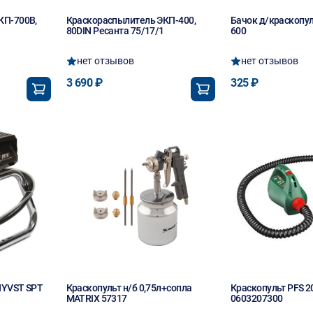
КП-700B,
Краскораспылитель ЭКП-400,
Бачок д/краскопул
80DIN Ресанта 75/17/1
600
нет отзывов
нет отзывов
3 690 ₽
325 ₽
HYVST SPT
Краскопульт н/б 0,75л+сопла
Краскопульт PFS 
MATRIX 57317
0603207300