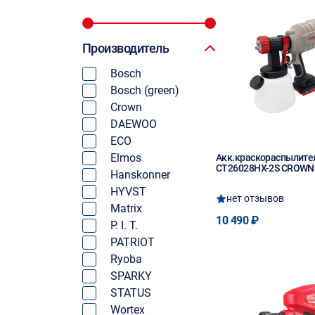
Производитель
Bosch
Bosch (green)
Crown
DAEWOO
ECO
Elmos
Акк.краскораспылите
CT26028HX-2S CROWN
Hanskonner
HYVST
нет отзывов
Matrix
10 490 ₽
P. I. T.
PATRIOT
Ryoba
SPARKY
STATUS
Wortex