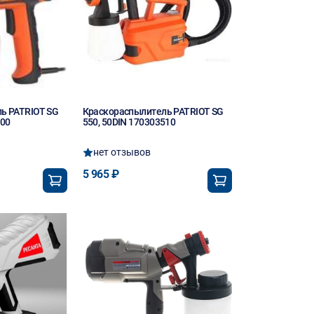
ь PATRIOT SG
Краскораспылитель PATRIOT SG
500
550, 50DIN 170303510
нет отзывов
5 965 ₽