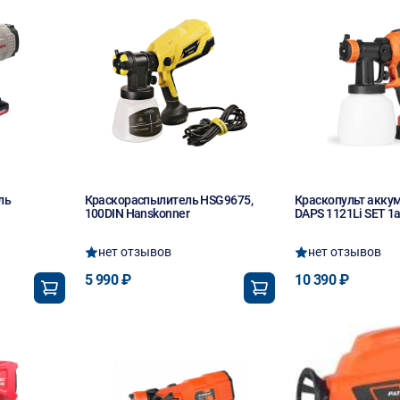
ль
Краскораспылитель HSG9675,
Краскопульт акку
100DIN Hanskonner
DAPS 1121Li SET 1а
нет отзывов
нет отзывов
5 990 ₽
10 390 ₽