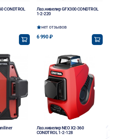
360 CONDTROL
Лаз.нивелир GFX300 CONDTROL
1-2-220
нет отзывов
6 990 ₽
niliner
Лаз.нивелир NEO X2-360
CONDTROL 1-2-128