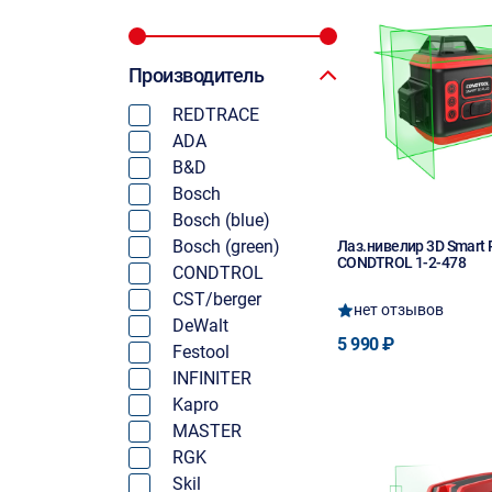
Производитель
REDTRACE
ADA
B&D
Bosch
Bosch (blue)
Bosch (green)
Лаз.нивелир 3D Smart 
CONDTROL 1-2-478
CONDTROL
CST/berger
нет отзывов
DeWalt
5 990 ₽
Festool
INFINITER
Kapro
MASTER
RGK
Skil