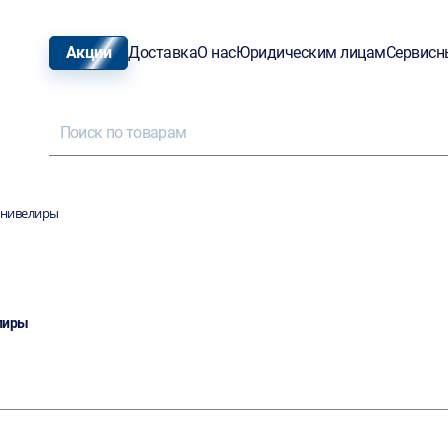
Акции
Доставка
О нас
Юридическим лицам
Сервисн
 нивелиры
лиры