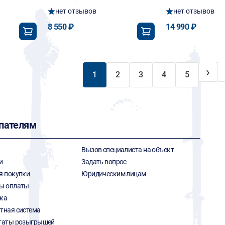
нет отзывов
нет отзывов
8 550 ₽
14 990 ₽
›
1
2
3
4
5
пателям
Вызов специалиста на объект
и
Задать вопрос
я покупки
Юридическим лицам
ы оплаты
ка
тная система
таты розыгрышей