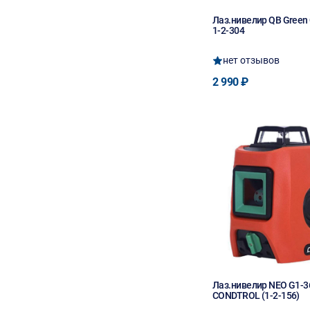
Лаз.нивелир QB Gree
1-2-304
нет отзывов
2 990 ₽
Лаз.нивелир NEO G1-3
CONDTROL (1-2-156)