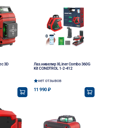
ec 3D
Лаз.нивелир XLiner Combo 360G
Kit CONDTROL 1-2-412
нет отзывов
11 990 ₽