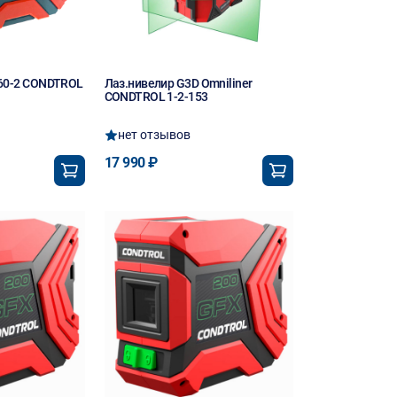
60-2 CONDTROL
Лаз.нивелир G3D Omniliner
CONDTROL 1-2-153
нет отзывов
17 990 ₽