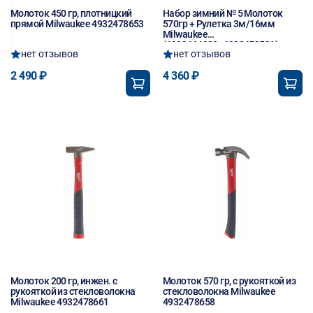
Молоток 450 гр, плотницкий
Набор зимний № 5 Молоток
прямой Milwaukee 4932478653
570гр + Рулетка 3м/16мм
Milwaukee
(4932464028+4932459591)
нет отзывов
нет отзывов
2 490 ₽
4 360 ₽
Молоток 200 гр, инжен. с
Молоток 570 гр, с рукояткой из
рукояткой из стекловолокна
стекловолокна Milwaukee
Milwaukee 4932478661
4932478658