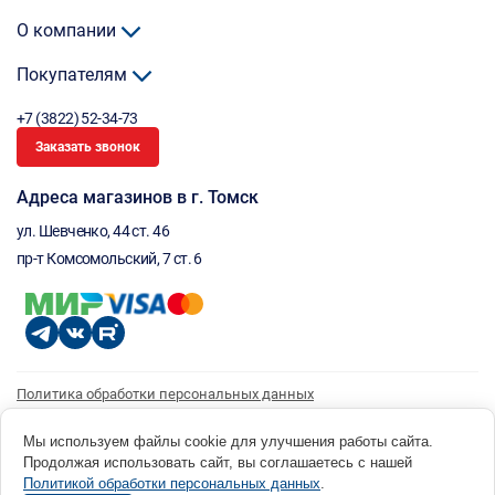
О компании
Покупателям
+7 (3822) 52-34-73
Заказать звонок
Адреса магазинов в г. Томск
ул. Шевченко, 44 ст. 46
пр-т Комсомольский, 7 ст. 6
Политика обработки персональных данных
Согласие на обработку персональных данных
Согласие на получение рассылки
Мы используем файлы cookie для улучшения работы сайта.
Продолжая использовать сайт, вы соглашаетесь с нашей
© 1996 - 2026 инструмент парк «Мастер Плюс» Россия, г. Томск, ул. Шевченко, 44 ст. 46, (3822) 52-34-
Политикой обработки персональных данных
.
73 okp@masterplus.tomsk.ru ИП Брусницын Д.Н. ИНН 701700002741