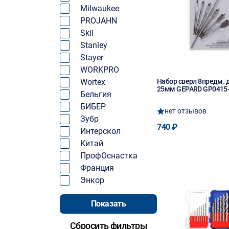
Milwaukee
PROJAHN
Skil
Stanley
Stayer
WORKPRO
Wortex
Набор сверл 8предм. д
25мм GEPARD GP0415
Бельгия
БИБЕР
нет отзывов
Зубр
740 ₽
Интерскол
Китай
ПрофОснастка
Франция
Энкор