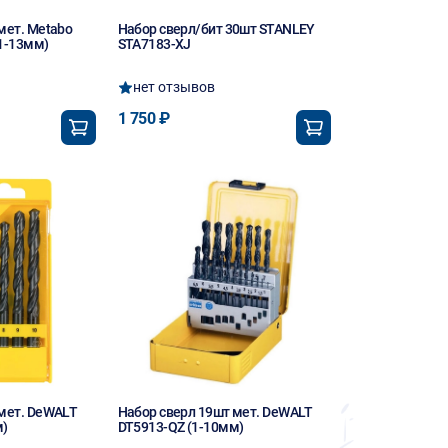
мет. Metabo
Набор сверл/бит 30шт STANLEY
1-13мм)
STA7183-XJ
нет отзывов
1 750 ₽
 мет. DeWALT
Набор сверл 19шт мет. DeWALT
м)
DT5913-QZ (1-10мм)