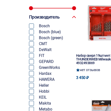
Производитель
Bosch
Bosch (blue)
Bosch (green)
CMT
DeWalt
FIT
Набор сверл 19шт мет
THUNDERWEB Milwauk
GEPARD
4932493869
GreenWorks
нет отзывов
Hardax
3 450 ₽
HAWERA
Heller
Hobbi
KEIL
Makita
Metabo