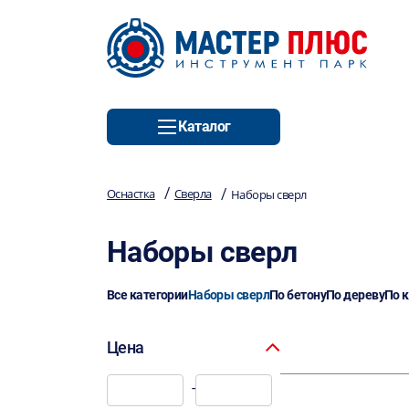
Каталог
/
/
Оснастка
Сверла
Наборы сверл
Наборы сверл
Все категории
Наборы сверл
По бетону
По дереву
По 
Цена
-