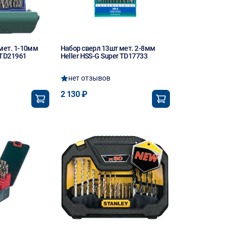
мет. 1-10мм
Набор сверл 13шт мет. 2-8мм
 TD21961
Heller HSS-G Super TD17733
нет отзывов
2 130 ₽