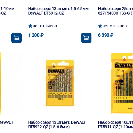
.1-10мм
Набор сверл 13шт мет.1.5-6.5мм
Набор сверл 25шт 
-QZ
DeWALT DT5912-QZ
627154000 HSS-G (
нет отзывов
нет отзывов
1 200 ₽
6 390 ₽
 DeWALT
Набор сверл 13шт мет. DeWALT
Набор сверл 10шт
DT5922-QZ (1.5-6.5мм)
DT5911-QZ (1-10м