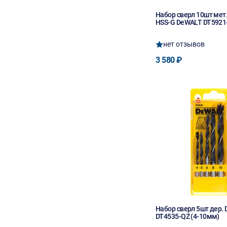
Набор сверл 10шт мет
HSS-G DeWALT DT5921
нет отзывов
3 580 ₽
Набор сверл 5шт дер.
DT4535-QZ (4-10мм)