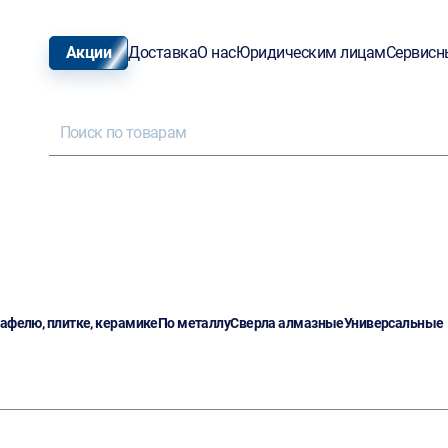
Акции
Доставка
О нас
Юридическим лицам
Сервисн
кафелю, плитке, керамике
По металлу
Сверла алмазные
Универсальные