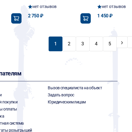
нет отзывов
нет отзывов
2 750 ₽
1 450 ₽
›
1
2
3
4
5
пателям
Вызов специалиста на объект
и
Задать вопрос
я покупки
Юридическим лицам
ы оплаты
ка
тная система
таты розыгрышей