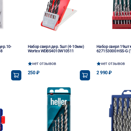
ер.10-
Набор сверл дер. 5шт (4-10мм)
Набор сверл 19шт 
-8
Wortex WDBS4010W10511
627153000 HSS-G (
нет отзывов
нет отзывов
250 ₽
2 990 ₽