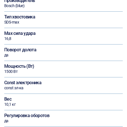
Производитель
Bosch (blue)
Тип хвостовика
SDS-max
Max сила удара
16,8
Поворот долота
да
Мощность (Вт)
1500 Вт
Const электроника
const эл-ка
Вес
10,1 кг
Регулировка оборотов
да