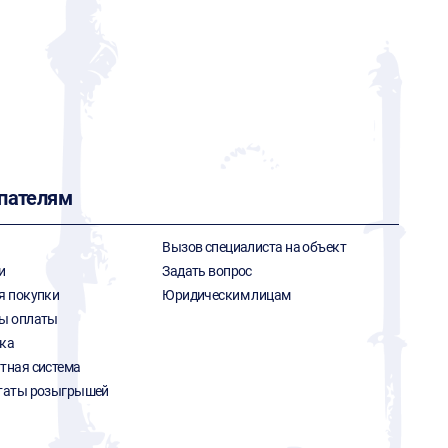
пателям
Вызов специалиста на объект
и
Задать вопрос
я покупки
Юридическим лицам
ы оплаты
ка
тная система
таты розыгрышей