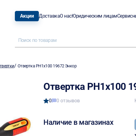
Акции
Доставка
О нас
Юридическим лицам
Сервисн
/
твертки
Отвертка PH1х100 19672 Энкор
Отвертка PH1х100 1
0
0 отзывов
Наличие в магазинах