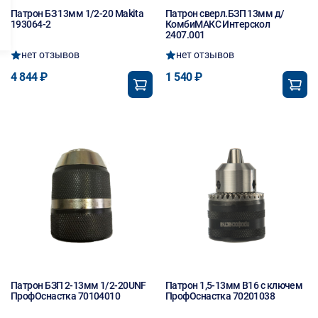
Патрон БЗ 13мм 1/2-20 Makita
Патрон сверл.БЗП 13мм д/
193064-2
КомбиМАКС Интерскол
2407.001
нет отзывов
нет отзывов
4 844 ₽
1 540 ₽
Патрон БЗП 2-13мм 1/2-20UNF
Патрон 1,5-13мм В16 с ключем
ПрофОснастка 70104010
ПрофОснастка 70201038