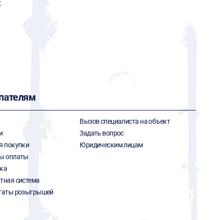
t
пателям
Вызов специалиста на объект
и
Задать вопрос
я покупки
Юридическим лицам
ы оплаты
ка
тная система
таты розыгрышей