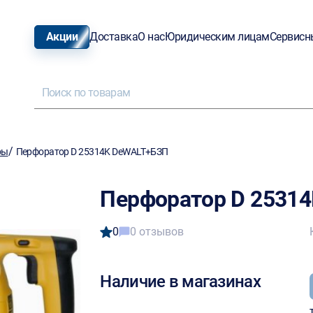
Акции
Доставка
О нас
Юридическим лицам
Сервисн
/
ры
Перфоратор D 25314K DeWALT+БЗП
Перфоратор D 2531
0
0 отзывов
Наличие в магазинах