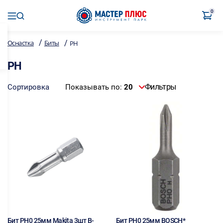
0
/
/
Оснастка
Биты
PH
PH
Фильтры
Сортировка
Показывать по:
20
Бит PH0 25мм Makita 3шт B-
Бит PH0 25мм BOSCH*