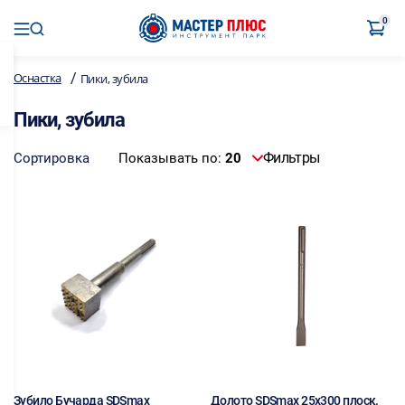
0
/
Оснастка
Пики, зубила
Пики, зубила
Фильтры
Сортировка
Показывать по:
20
Зубило Бучарда SDSmax
Долото SDSmах 25х300 плоск.