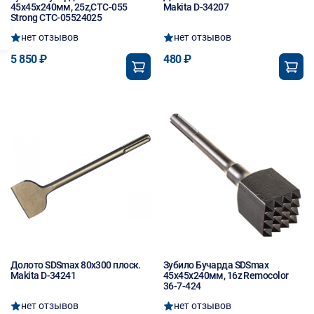
45х45х240мм, 25z,СТС-055
Makita D-34207
Strong CTC-05524025
нет отзывов
нет отзывов
5 850 ₽
480 ₽
Долото SDSmах 80х300 плоск.
Зубило Бучарда SDSmax
Makita D-34241
45х45х240мм, 16z Remocolor
36-7-424
нет отзывов
нет отзывов