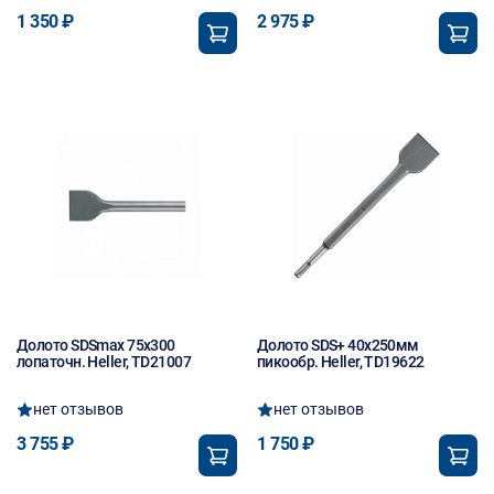
1 350 ₽
2 975 ₽
Долото SDSmах 75х300
Долото SDS+ 40х250мм
лопаточн. Heller, TD21007
пикообр. Heller, TD19622
нет отзывов
нет отзывов
3 755 ₽
1 750 ₽