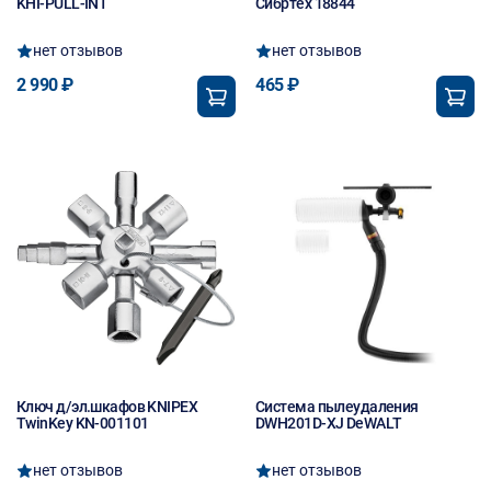
KHI-PULL-INT
Сибртех 18844
нет отзывов
нет отзывов
2 990 ₽
465 ₽
Ключ д/эл.шкафов KNIPEX
Система пылеудаления
TwinKey KN-001101
DWH201D-XJ DeWALT
нет отзывов
нет отзывов