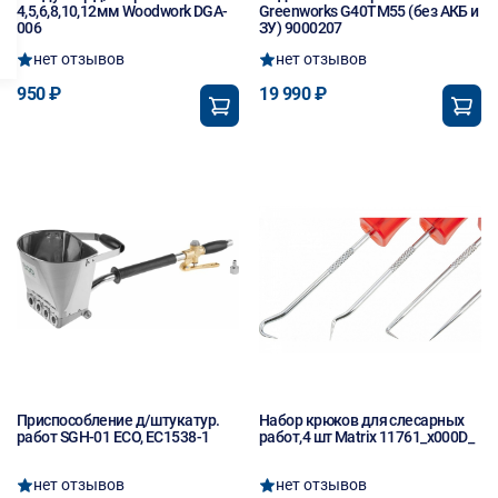
4,5,6,8,10,12мм Woodwork DGA-
Greenworks G40TM55 (без АКБ и
006
ЗУ) 9000207
нет отзывов
нет отзывов
950 ₽
19 990 ₽
Приспособление д/штукатур.
Набор крюков для слесарных
работ SGH-01 ECO, EC1538-1
работ,4 шт Matrix 11761_x000D_
нет отзывов
нет отзывов