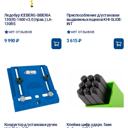
Ледобур ICEBERG-SIBERIA
Приспособление д/установки
130(R)-1600 v3.0 (прав.) LA-
выдвижных ящиков KHI-SLIDE-
130RS
INT
нет отзывов
нет отзывов
9 990 ₽
3 615 ₽
Кондуктор д/установки ручек
Клейма цифр.ударн. 5мм