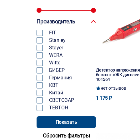
Производитель
FIT
Stanley
Stayer
WERA
Witte
БИБЕР
Детектор напряжения
бесконт.с ЖК-диспле
Германия
101564
КВТ
нет отзывов
Китай
1 175 ₽
СВЕТОЗАР
ТЕВТОН