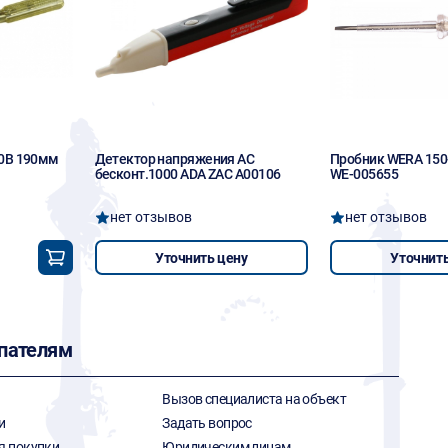
00В 190мм
Детектор напряжения AC
Пробник WERA 150
бесконт.1000 ADA ZAC A00106
WE-005655
нет отзывов
нет отзывов
Уточнить цену
Уточнить
пателям
Вызов специалиста на объект
и
Задать вопрос
я покупки
Юридическим лицам