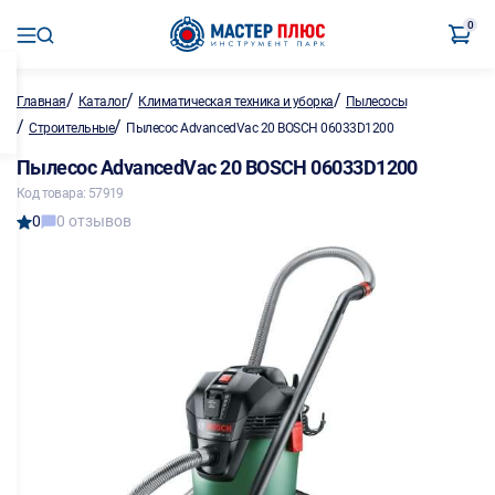
0
/
/
/
Главная
Каталог
Климатическая техника и уборка
Пылесосы
/
/
Строительные
Пылесос AdvancedVac 20 BOSCH 06033D1200
Пылесос AdvancedVac 20 BOSCH 06033D1200
Код товара: 57919
0
0 отзывов