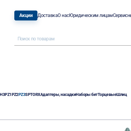
Акции
Доставка
О нас
Юридическим лицам
Сервисн
H3
PZ1
PZ2
PZ3
SP
TORX
Адаптеры, насадки
Наборы бит
Торцевые
Шлиц