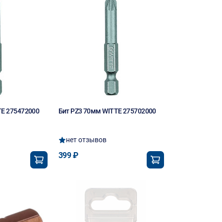
TE 275472000
Бит PZ3 70мм WITTE 275702000
нет отзывов
399 ₽