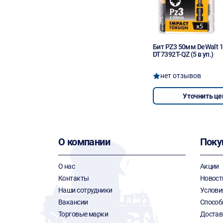
Бит PZ3 50мм DeWalt 1
DT7392T-QZ (5 в уп.)
нет отзывов
Уточнить це
О компании
Поку
О нас
Акции
Контакты
Новост
Наши сотрудники
Услови
Вакансии
Способ
Торговые марки
Достав