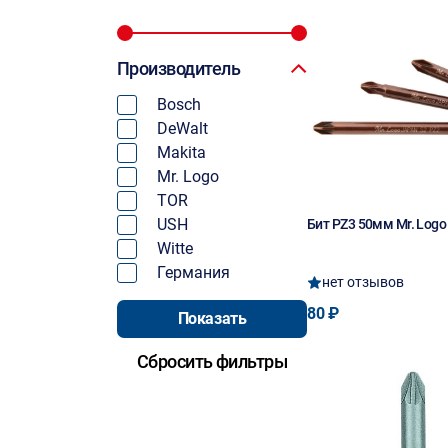
Производитель
Bosch
DeWalt
Makita
Mr. Logo
TOR
USH
Бит PZ3 50мм Mr. Logo
Witte
Германия
нет отзывов
80 ₽