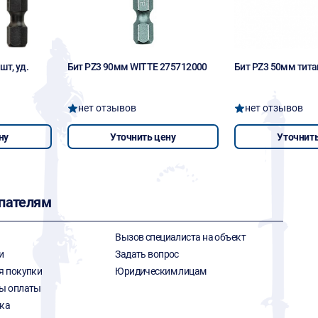
шт, уд.
Бит PZ3 90мм WITTE 275712000
Бит PZ3 50мм тита
нет отзывов
нет отзывов
ну
Уточнить цену
Уточнить
пателям
Вызов специалиста на объект
и
Задать вопрос
я покупки
Юридическим лицам
ы оплаты
ка