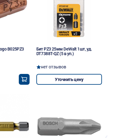
Logo B025PZ3
Бит PZ3 25мм DeWalt 1шт, уд.
DT7388T-QZ (5 в уп.)
нет отзывов
Уточнить цену