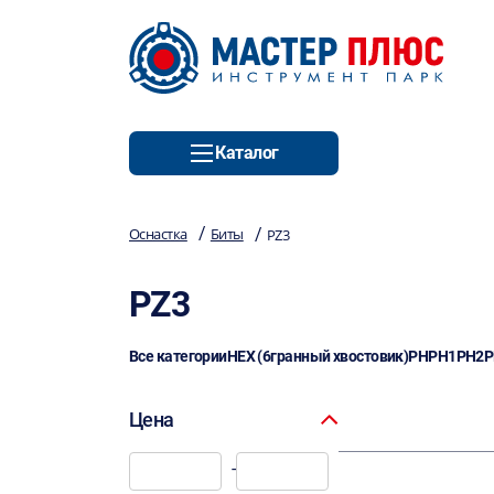
Каталог
/
/
Оснастка
Биты
PZ3
PZ3
Все категории
HEX (6гранный хвостовик)
PH
PH1
PH2
P
Цена
-