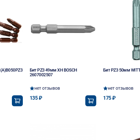
 (А)B050PZ3
Бит PZ3 49мм XH BOSCH
Бит PZ3 50мм WIT
2607002507
нет отзывов
нет отзывов
135 ₽
175 ₽