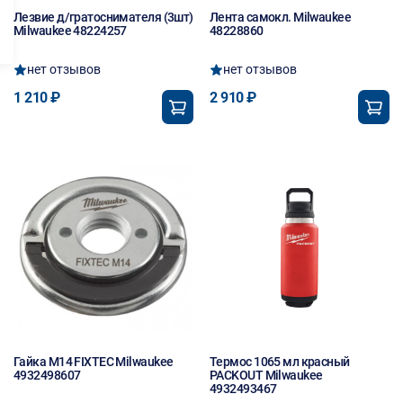
Лезвие д/гратоснимателя (3шт)
Лента самокл. Milwaukee
Milwaukee 48224257
48228860
нет отзывов
нет отзывов
1 210 ₽
2 910 ₽
Гайка M14 FIXTEC Milwaukee
Термос 1065 мл красный
4932498607
PACKOUT Milwaukee
4932493467