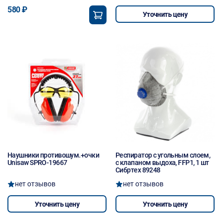
580 ₽
Уточнить цену
Наушники противошум.+очки
Респиратор c угольным слоем,
Unisaw SPRO-19667
с клапаном выдоха, FFP1, 1 шт
Сибртех 89248
нет отзывов
нет отзывов
Уточнить цену
Уточнить цену