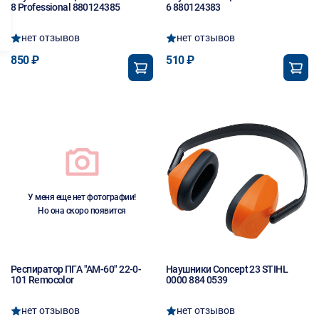
8 Professional 880124385
6 880124383
нет отзывов
нет отзывов
850 ₽
510 ₽
У меня еще нет фотографии!
Но она скоро появится
Респиратор ПГА "АМ-60" 22-0-
Наушники Concept 23 STIHL
101 Remocolor
0000 884 0539
нет отзывов
нет отзывов