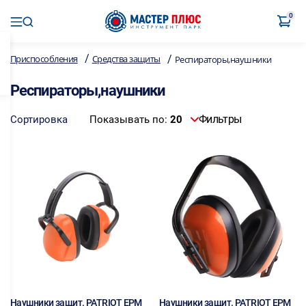
0
/
/
Приспособления
Средства защиты
Респираторы,наушники
Респираторы,наушники
Фильтры
Сортировка
Показывать по:
20
Наушники защит. PATRIOT EPM
Наушники защит. PATRIOT EPM