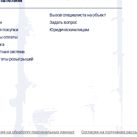
пателям
Вызов специалиста на объект
и
Задать вопрос
я покупки
Юридическим лицам
ы оплаты
ка
тная система
таты розыгрышей
сие на обработку персональных данных
Согласие на получение расс