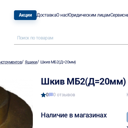
Акции
Доставка
О нас
Юридическим лицам
Сервисн
/
/
нструментов
Ящики
Шкив МБ2(Д=20мм)
Шкив МБ2(Д=20мм)
0
0 отзывов
Наличие в магазинах