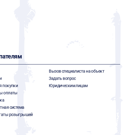
пателям
Вызов специалиста на объект
и
Задать вопрос
я покупки
Юридическим лицам
ы оплаты
ка
тная система
таты розыгрышей