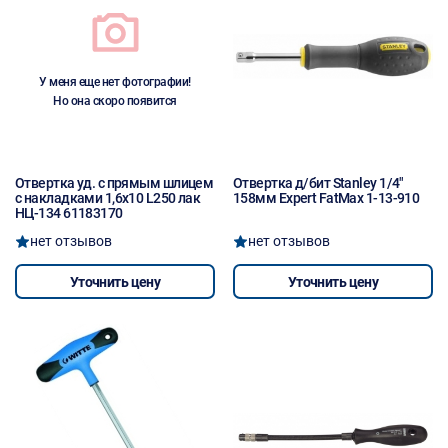
У меня еще нет фотографии!
Но она скоро появится
Отвертка уд. с прямым шлицем
Отвертка д/бит Stanley 1/4"
с накладками 1,6х10 L250 лак
158мм Expert FatMax 1-13-910
НЦ-134 61183170
нет отзывов
нет отзывов
Уточнить цену
Уточнить цену