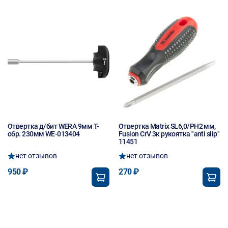
Отвертка д/бит WERA 9мм Т-
Отвертка Matrix SL6,0/PH2 мм,
обр. 230мм WE-013404
Fusion CrV 3к рукоятка "anti slip"
11451
нет отзывов
нет отзывов
950 ₽
270 ₽