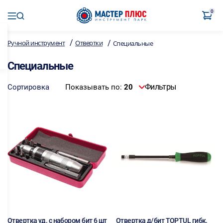
0
/
/
Ручной инструмент
Отвертки
Специальные
Специальные
Фильтры
Сортировка
Показывать по:
20
Отвертка уд. с набором бит 6 шт
Отвертка д/бит TOPTUL гибк.