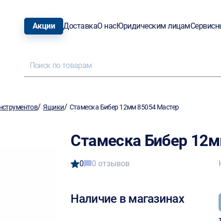
Акции
Доставка
О нас
Юридическим лицам
Сервисн
/
/
нструментов
Ящики
Стамеска Бибер 12мм 85054 Мастер
Стамеска Бибер 12м
0
0 отзывов
Наличие в магазинах