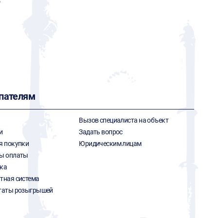
Р
пателям
Вызов специалиста на объект
и
Задать вопрос
я покупки
Юридическим лицам
ы оплаты
ка
тная система
таты розыгрышей